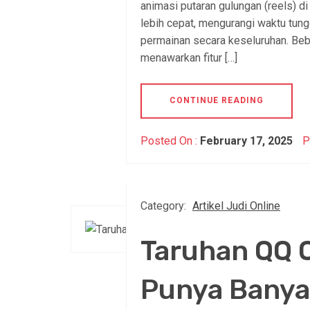
animasi putaran gulungan (reels) d
lebih cepat, mengurangi waktu tun
permainan secara keseluruhan. Beb
menawarkan fitur […]
CONTINUE READING
Posted On :
February 17, 2025
P
Category:
Artikel Judi Online
Taruhan QQ O
Punya Banyak