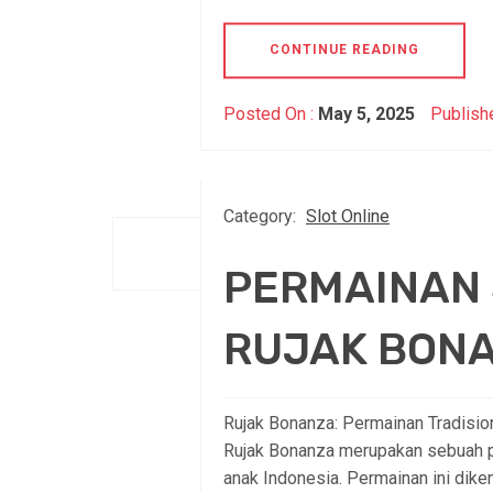
CONTINUE READING
Posted On :
May 5, 2025
Publish
Category:
Slot Online
PERMAINAN 
RUJAK BON
Rujak Bonanza: Permainan Tradisi
Rujak Bonanza merupakan sebuah pe
anak Indonesia. Permainan ini dike