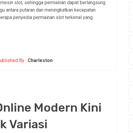
i mesin slot, sehingga permainan dapat berlangsung
ggu antara putaran dan meningkatkan kecepatan
erapa penyedia permainan slot terkenal yang
ublished By :
Charleston
nline Modern Kini
 Variasi