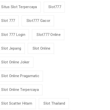
Situs Slot Terpercaya
Slot777
Slot 777
Slot777 Gacor
Slot 777 Login
Slot777 Online
Slot Jepang
Slot Online
Slot Online Joker
Slot Online Pragamatic
Slot Online Terpercaya
Slot Scatter Hitam
Slot Thailand