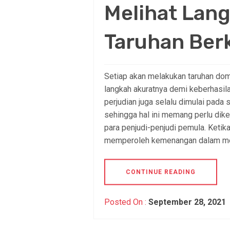
Melihat Lang
Taruhan Berk
Setiap akan melakukan taruhan do
langkah akuratnya demi keberhasil
perjudian juga selalu dimulai pada 
sehingga hal ini memang perlu dike
para penjudi-penjudi pemula. Keti
memperoleh kemenangan dalam mel
CONTINUE READING
Posted On :
September 28, 2021