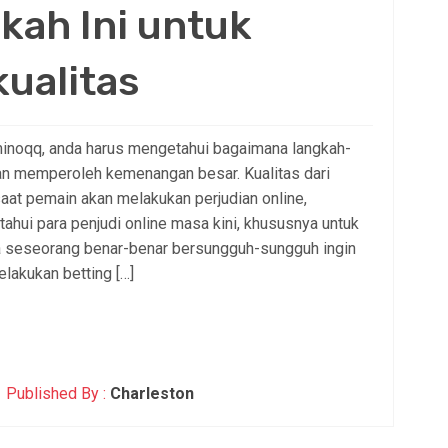
kah Ini untuk
ualitas
minoqq, anda harus mengetahui bagaimana langkah-
an memperoleh kemenangan besar. Kualitas dari
saat pemain akan melakukan perjudian online,
tahui para penjudi online masa kini, khususnya untuk
ka seseorang benar-benar bersungguh-sungguh ingin
akukan betting […]
Published By :
Charleston