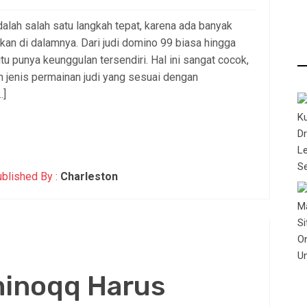
dalah salah satu langkah tepat, karena ada banyak
nkan di dalamnya. Dari judi domino 99 biasa hingga
itu punya keunggulan tersendiri. Hal ini sangat cocok,
h jenis permainan judi yang sesuai dengan
…]
blished By :
Charleston
inoqq Harus