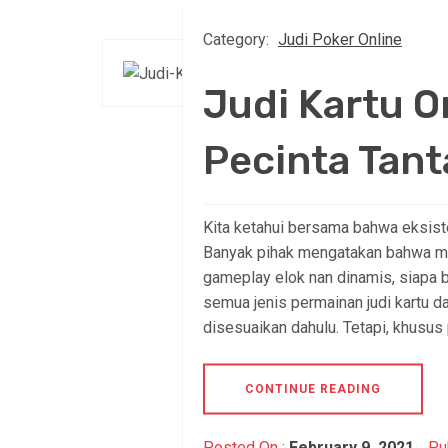
Category:
Judi Poker Online
Judi Kartu O
Pecinta Tan
Kita ketahui bersama bahwa eksist
Banyak pihak mengatakan bahwa me
gameplay elok nan dinamis, siapa 
semua jenis permainan judi kartu da
disesuaikan dahulu. Tetapi, khusus 
CONTINUE READING
Posted On :
February 9, 2021
Pub