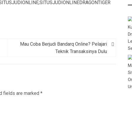
SITUSJUDIONLINE
,
SITUSJUDIONLINEDRAGONTIGER
Mau Coba Berjudi Bandarq Online? Pelajari
Teknik Transaksinya Dulu
d fields are marked
*