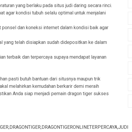
aturan yang berlaku pada situs judi daring secara rinci.
t agar kondisi tubuh selalu optimal untuk menjalani
 ponsel dan koneksi internet dalam kondisi baik agar
 yang telah disiapkan sudah didepositkan ke dalam
ian terbaik dan terpercaya supaya mendapat layanan
han pasti butuh bantuan dari situsnya maupun trik
bakal melahirkan kemudahan berkarir demi meraih
stikan Anda siap menjadi pemain dragon tiger
sukses
IGER
,
DRAGONTIGER
,
DRAGONTIGERONLINETERPERCAYA
,
JUDI