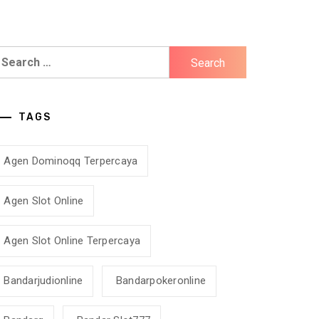
earch
r:
TAGS
Agen Dominoqq Terpercaya
Agen Slot Online
Agen Slot Online Terpercaya
Bandarjudionline
Bandarpokeronline