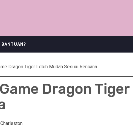
 BANTUAN?
me Dragon Tiger Lebih Mudah Sesuai Rencana
Game Dragon Tiger
a
:
Charleston