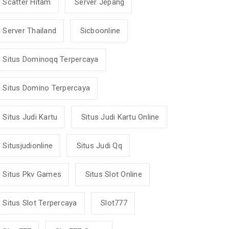
Scatter Hitam
Server Jepang
Server Thailand
Sicboonline
Situs Dominoqq Terpercaya
Situs Domino Terpercaya
Situs Judi Kartu
Situs Judi Kartu Online
Situsjudionline
Situs Judi Qq
Situs Pkv Games
Situs Slot Online
Situs Slot Terpercaya
Slot777