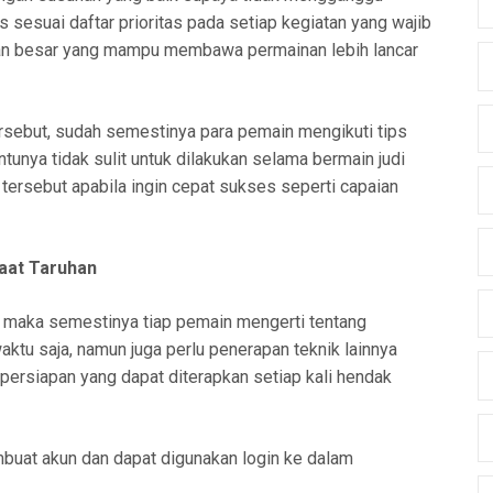
s sesuai daftar prioritas pada setiap kegiatan yang wajib
ahan besar yang mampu membawa permainan lebih lancar
ersebut, sudah semestinya para pemain mengikuti tips
unya tidak sulit untuk dilakukan selama bermain judi
 tersebut apabila ingin cepat sukses seperti capaian
aat Taruhan
ine, maka semestinya tiap pemain mengerti tentang
aktu saja, namun juga perlu penerapan teknik lainnya
persiapan yang dapat diterapkan setiap kali hendak
buat akun dan dapat digunakan login ke dalam