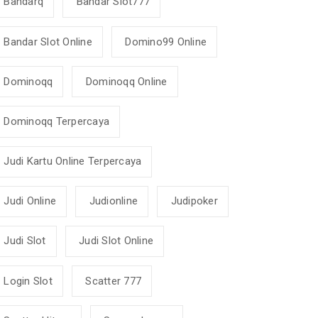
Bandarq
Bandar Slot777
Bandar Slot Online
Domino99 Online
Dominoqq
Dominoqq Online
Dominoqq Terpercaya
Judi Kartu Online Terpercaya
Judi Online
Judionline
Judipoker
Judi Slot
Judi Slot Online
Login Slot
Scatter 777