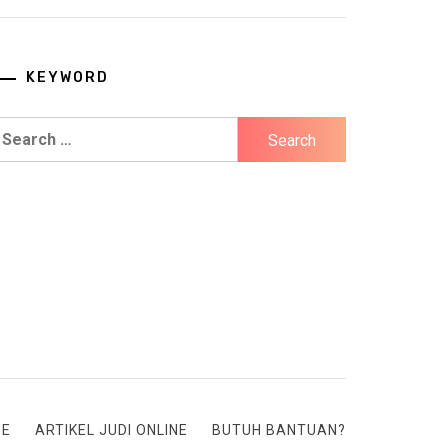
KEYWORD
earch
r:
NE
ARTIKEL JUDI ONLINE
BUTUH BANTUAN?