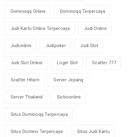
Dominoqq Online
Dominoqq Terpercaya
Judi Kartu Online Terpercaya
Judi Online
Judionline
Judipoker
Judi Slot
Judi Slot Online
Login Slot
Scatter 777
Scatter Hitam
Server Jepang
Server Thailand
Sicboonline
Situs Dominoqq Terpercaya
Situs Domino Terpercaya
Situs Judi Kartu