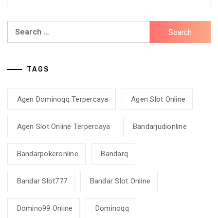
Search
for:
TAGS
Agen Dominoqq Terpercaya
Agen Slot Online
Agen Slot Online Terpercaya
Bandarjudionline
Bandarpokeronline
Bandarq
Bandar Slot777
Bandar Slot Online
Domino99 Online
Dominoqq