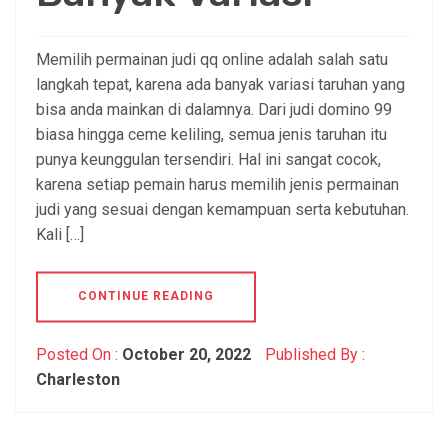
Memilih permainan judi qq online adalah salah satu
langkah tepat, karena ada banyak variasi taruhan yang
bisa anda mainkan di dalamnya. Dari judi domino 99
biasa hingga ceme keliling, semua jenis taruhan itu
punya keunggulan tersendiri. Hal ini sangat cocok,
karena setiap pemain harus memilih jenis permainan
judi yang sesuai dengan kemampuan serta kebutuhan.
Kali […]
CONTINUE READING
Posted On :
October 20, 2022
Published By :
Charleston