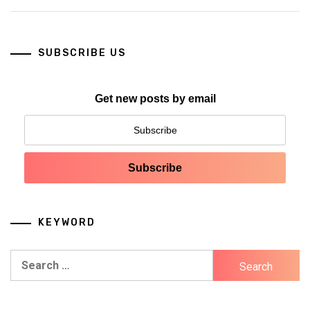
SUBSCRIBE US
Get new posts by email
KEYWORD
Search
for: