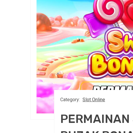
Category:
Slot Online
PERMAINAN 