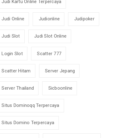
Judi Kartu Online Terpercaya
Judi Online
Judionline
Judipoker
Judi Slot
Judi Slot Online
Login Slot
Scatter 777
Scatter Hitam
Server Jepang
Server Thailand
Sicboonline
Situs Dominoqq Terpercaya
Situs Domino Terpercaya