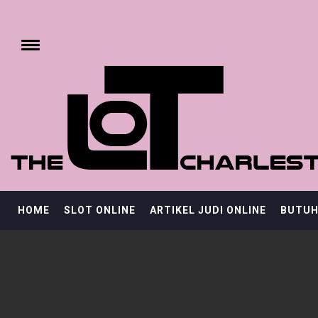
Skip
to
content
Toggle
menu
HOME
SLOT ONLINE
ARTIKEL JUDI ONLINE
BUTUH