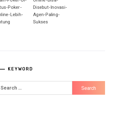
KEYWORD
earch
r: