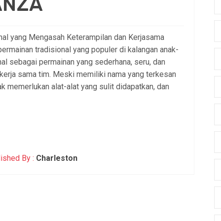
ANZA
onal yang Mengasah Keterampilan dan Kerjasama
rmainan tradisional yang populer di kalangan anak-
nal sebagai permainan yang sederhana, seru, dan
 kerja sama tim. Meski memiliki nama yang terkesan
ak memerlukan alat-alat yang sulit didapatkan, dan
ished By :
Charleston