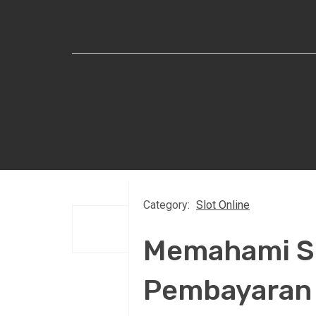
Category:
Slot Online
Memahami S
Pembayaran 