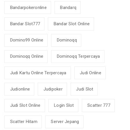
Bandarpokeronline
Bandarq
Bandar Slot777
Bandar Slot Online
Domino99 Online
Dominoqq
Dominoqq Online
Dominoqq Terpercaya
Judi Kartu Online Terpercaya
Judi Online
Judionline
Judipoker
Judi Slot
Judi Slot Online
Login Slot
Scatter 777
Scatter Hitam
Server Jepang