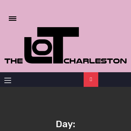
Skip
to
content
Toggle
menu
Primary
Menu
Day: