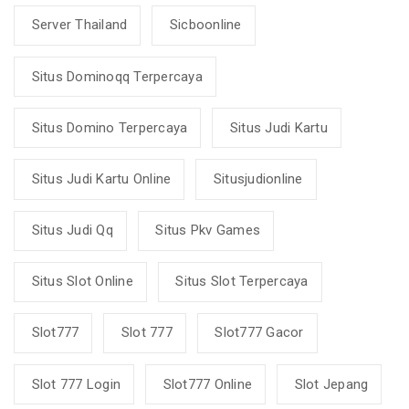
Server Thailand
Sicboonline
Situs Dominoqq Terpercaya
Situs Domino Terpercaya
Situs Judi Kartu
Situs Judi Kartu Online
Situsjudionline
Situs Judi Qq
Situs Pkv Games
Situs Slot Online
Situs Slot Terpercaya
Slot777
Slot 777
Slot777 Gacor
Slot 777 Login
Slot777 Online
Slot Jepang