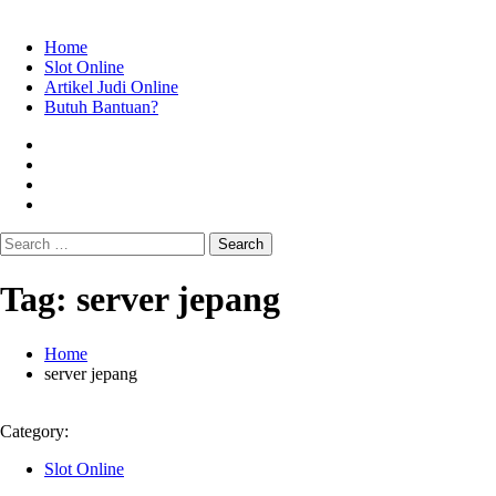
Loading...
Skip
Toggle
menu
to
Primary
Home
content
Menu
Slot Online
Artikel Judi Online
Butuh Bantuan?
Home
Slot
Online
Artikel
Judi
Butuh
Online
Bantuan?
Search
for:
Tag:
server jepang
Home
server jepang
Category:
Slot Online