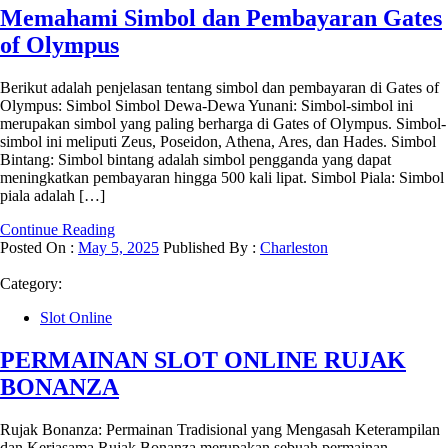
Memahami Simbol dan Pembayaran Gates
of Olympus
Berikut adalah penjelasan tentang simbol dan pembayaran di Gates of
Olympus: Simbol Simbol Dewa-Dewa Yunani: Simbol-simbol ini
merupakan simbol yang paling berharga di Gates of Olympus. Simbol-
simbol ini meliputi Zeus, Poseidon, Athena, Ares, dan Hades. Simbol
Bintang: Simbol bintang adalah simbol pengganda yang dapat
meningkatkan pembayaran hingga 500 kali lipat. Simbol Piala: Simbol
piala adalah […]
Continue Reading
Posted On :
May 5, 2025
Published By :
Charleston
Category:
Slot Online
PERMAINAN SLOT ONLINE RUJAK
BONANZA
Rujak Bonanza: Permainan Tradisional yang Mengasah Keterampilan
dan Kerjasama Rujak Bonanza merupakan sebuah permainan