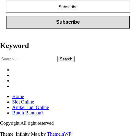
Keyword
Search
for:
Home
Slot
Online
Artikel
Judi
Butuh
Online
Bantuan?
Home
Slot Online
Artikel Judi Online
Butuh Bantuan?
Copyright All right reserved
Theme: Infinity Mag by
ThemeinWP