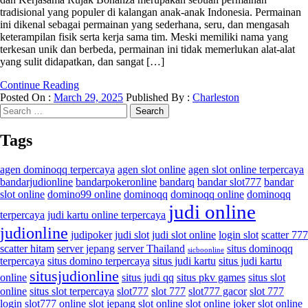
tradisional yang populer di kalangan anak-anak Indonesia. Permainan
ini dikenal sebagai permainan yang sederhana, seru, dan mengasah
keterampilan fisik serta kerja sama tim. Meski memiliki nama yang
terkesan unik dan berbeda, permainan ini tidak memerlukan alat-alat
yang sulit didapatkan, dan sangat […]
Continue Reading
Posted On :
March 29, 2025
Published By :
Charleston
Search
for:
Tags
agen dominoqq terpercaya
agen slot online
agen slot online terpercaya
bandarjudionline
bandarpokeronline
bandarq
bandar slot777
bandar
slot online
domino99 online
dominoqq
dominoqq online
dominoqq
judi online
terpercaya
judi kartu online terpercaya
judionline
judipoker
judi slot
judi slot online
login slot
scatter 777
scatter hitam
server jepang
server Thailand
situs dominoqq
sicboonline
terpercaya
situs domino terpercaya
situs judi kartu
situs judi kartu
situsjudionline
online
situs judi qq
situs pkv games
situs slot
online
situs slot terpercaya
slot777
slot 777
slot777 gacor
slot 777
login
slot777 online
slot jepang
slot online
slot online joker
slot online