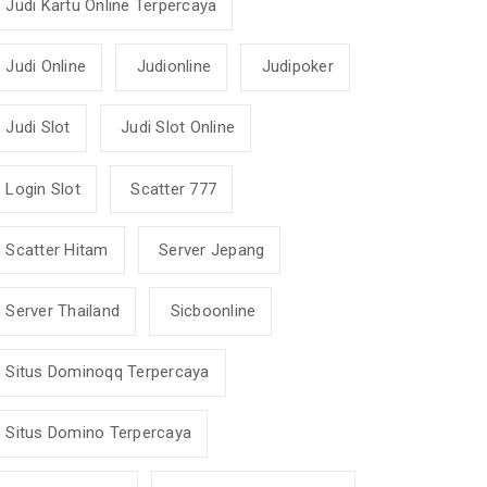
Judi Kartu Online Terpercaya
Judi Online
Judionline
Judipoker
Judi Slot
Judi Slot Online
Login Slot
Scatter 777
Scatter Hitam
Server Jepang
Server Thailand
Sicboonline
Situs Dominoqq Terpercaya
Situs Domino Terpercaya