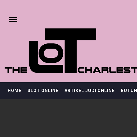
Skip
to
content
Toggle
menu
HOME
SLOT ONLINE
ARTIKEL JUDI ONLINE
BUTUH