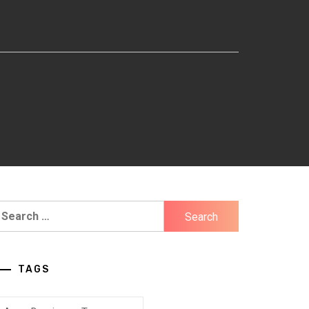
earch
r:
TAGS