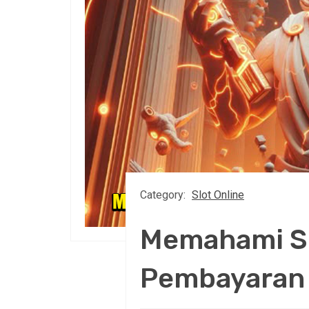
Category:
Slot Online
Memahami S
Pembayaran 