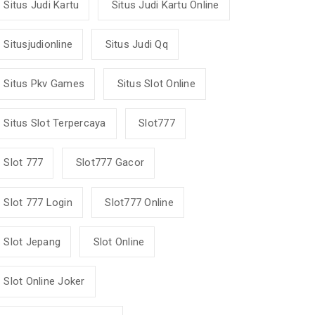
Situs Judi Kartu
Situs Judi Kartu Online
Situsjudionline
Situs Judi Qq
Situs Pkv Games
Situs Slot Online
Situs Slot Terpercaya
Slot777
Slot 777
Slot777 Gacor
Slot 777 Login
Slot777 Online
Slot Jepang
Slot Online
Slot Online Joker