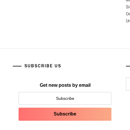
SUBSCRIBE US
S
Get new posts by email
fo