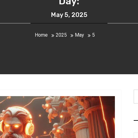
Day:
May 5, 2025
Home
2025
May
5
S
fo