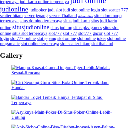
judi online
terpercaya
judi kartu online terpercaya
judionline
judipoker
judi slot
judi slot online
login slot
scatter 777
scatter hitam
server jepang
server Thailand
situs dominoqq
sicboonline
terpercaya
situs domino terpercaya
situs judi kartu
situs judi kartu
situsjudionline
online
situs judi qq
situs pkv games
situs slot
online
situs slot terpercaya
slot777
slot 777
slot777 gacor
slot 777
login
slot777 online
slot jepang
slot online
slot online joker
slot online
pragamatic
slot online terpercaya
slot scatter hitam
slot thailand
Gallery