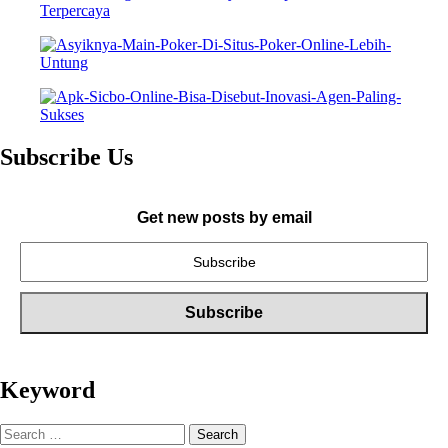
Subscribe Us
Get new posts by email
Keyword
Search