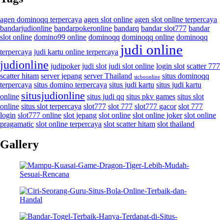
agen dominoqq terpercaya
agen slot online
agen slot online terpercaya
bandarjudionline
bandarpokeronline
bandarq
bandar slot777
bandar
slot online
domino99 online
dominoqq
dominoqq online
dominoqq
judi online
terpercaya
judi kartu online terpercaya
judionline
judipoker
judi slot
judi slot online
login slot
scatter 777
scatter hitam
server jepang
server Thailand
situs dominoqq
sicboonline
terpercaya
situs domino terpercaya
situs judi kartu
situs judi kartu
situsjudionline
online
situs judi qq
situs pkv games
situs slot
online
situs slot terpercaya
slot777
slot 777
slot777 gacor
slot 777
login
slot777 online
slot jepang
slot online
slot online joker
slot online
pragamatic
slot online terpercaya
slot scatter hitam
slot thailand
Gallery