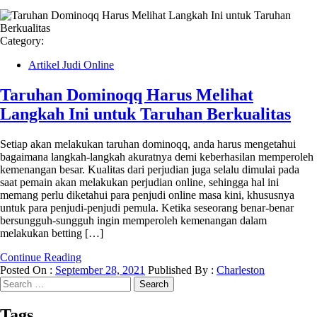
Category:
Artikel Judi Online
Taruhan Dominoqq Harus Melihat
Langkah Ini untuk Taruhan Berkualitas
Setiap akan melakukan taruhan dominoqq, anda harus mengetahui
bagaimana langkah-langkah akuratnya demi keberhasilan memperoleh
kemenangan besar. Kualitas dari perjudian juga selalu dimulai pada
saat pemain akan melakukan perjudian online, sehingga hal ini
memang perlu diketahui para penjudi online masa kini, khususnya
untuk para penjudi-penjudi pemula. Ketika seseorang benar-benar
bersungguh-sungguh ingin memperoleh kemenangan dalam
melakukan betting […]
Continue Reading
Posted On :
September 28, 2021
Published By :
Charleston
Search
for:
Tags