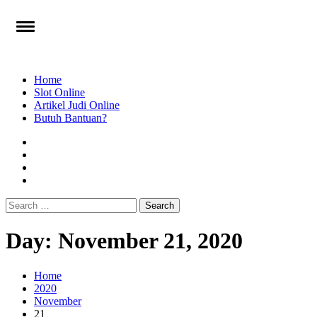
Loading...
Skip
to
Toggle
content
menu
Primary
Home
Menu
Slot Online
Artikel Judi Online
Butuh Bantuan?
Home
Slot
Online
Artikel
Judi
Butuh
Online
Bantuan?
Search
for:
Day:
November 21, 2020
Home
2020
November
21