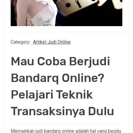
Category:
Artikel Judi Online
Mau Coba Berjudi
Bandarq Online?
Pelajari Teknik
Transaksinya Dulu
Memainkan judi bandarq online adalah hal yang begitu