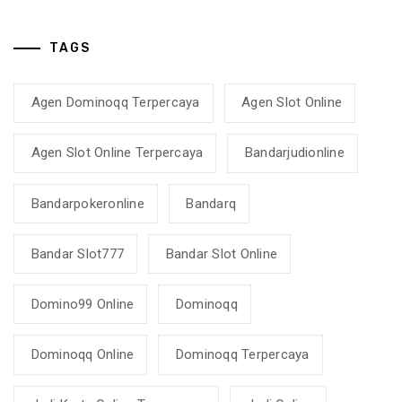
TAGS
Agen Dominoqq Terpercaya
Agen Slot Online
Agen Slot Online Terpercaya
Bandarjudionline
Bandarpokeronline
Bandarq
Bandar Slot777
Bandar Slot Online
Domino99 Online
Dominoqq
Dominoqq Online
Dominoqq Terpercaya