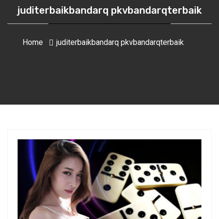
juditerbaikbandarq pkvbandarqterbaik
Home
juditerbaikbandarq pkvbandarqterbaik