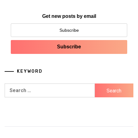
Get new posts by email
KEYWORD
Search
for: