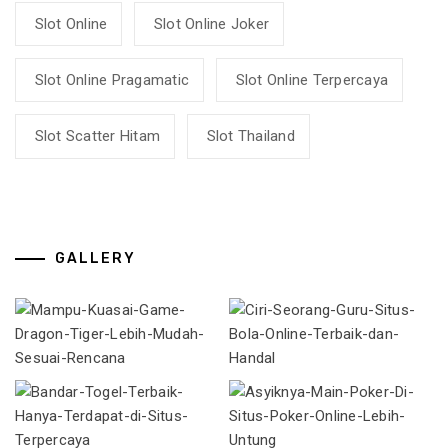
Slot Online
Slot Online Joker
Slot Online Pragamatic
Slot Online Terpercaya
Slot Scatter Hitam
Slot Thailand
GALLERY