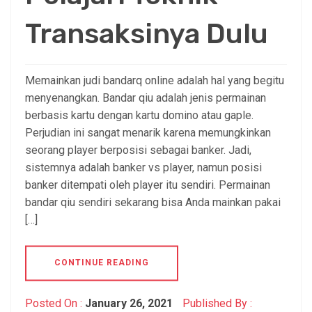
Transaksinya Dulu
Memainkan judi bandarq online adalah hal yang begitu
menyenangkan. Bandar qiu adalah jenis permainan
berbasis kartu dengan kartu domino atau gaple.
Perjudian ini sangat menarik karena memungkinkan
seorang player berposisi sebagai banker. Jadi,
sistemnya adalah banker vs player, namun posisi
banker ditempati oleh player itu sendiri. Permainan
bandar qiu sendiri sekarang bisa Anda mainkan pakai
[…]
CONTINUE READING
Posted On :
January 26, 2021
Published By :