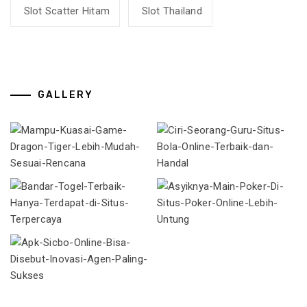
Slot Scatter Hitam
Slot Thailand
GALLERY