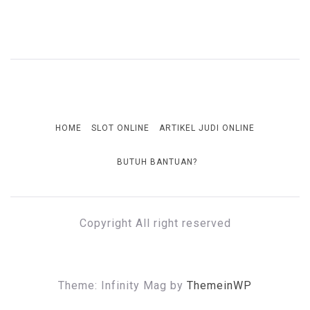
HOME
SLOT ONLINE
ARTIKEL JUDI ONLINE
BUTUH BANTUAN?
Copyright All right reserved
Theme: Infinity Mag by
ThemeinWP