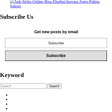
Subscribe Us
Get new posts by email
Keyword
Search
for:
Home
Slot
Online
Artikel
Judi
Butuh