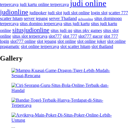
judi online
terpercaya
judi kartu online terpercaya
judionline
judipoker
judi slot
judi slot online
login slot
scatter 777
scatter hitam
server jepang
server Thailand
situs dominoqq
sicboonline
terpercaya
situs domino terpercaya
situs judi kartu
situs judi kartu
situsjudionline
online
situs judi qq
situs pkv games
situs slot
online
situs slot terpercaya
slot777
slot 777
slot777 gacor
slot 777
login
slot777 online
slot jepang
slot online
slot online joker
slot online
pragamatic
slot online terpercaya
slot scatter hitam
slot thailand
Gallery